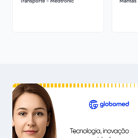
Transporte - Medtronic
Mantas 
Medtron