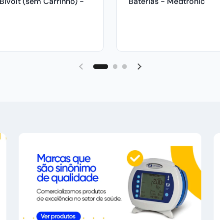
Bivolt (sem Carrinho) -
Baterias - Medtronic
ic