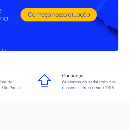
Confiança
ima de
Cuidamos da satisfação dos
 São Paulo
nossos clientes desde 1996.