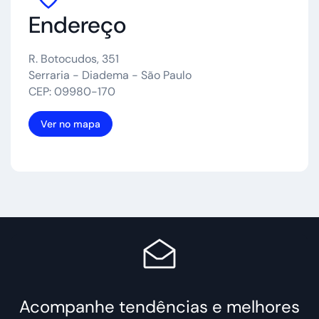
Endereço
R. Botocudos, 351
Serraria - Diadema - São Paulo
CEP: 09980-170
Ver no mapa
Acompanhe tendências e melhores