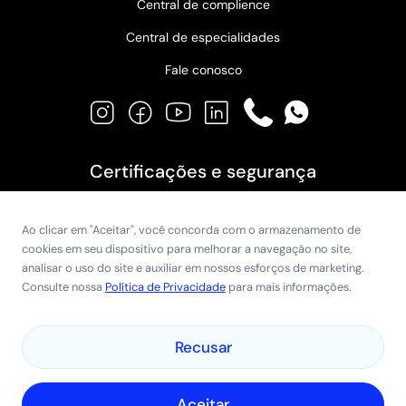
Central de complience
Central de especialidades
Fale conosco
Instagram
Facebook
YouTube
LinkedIn
Phone
WhatsApp
Certificações e segurança
Ao clicar em "Aceitar", você concorda com o armazenamento de
cookies em seu dispositivo para melhorar a navegação no site,
analisar o uso do site e auxiliar em nossos esforços de marketing.
Consulte nossa
Política de Privacidade
para mais informações.
Recusar
© 2026 Globomed Comercial Ltda. CNPJ:
00.637.825/0001-11
.
Todos os direitos reservados.
Aceitar