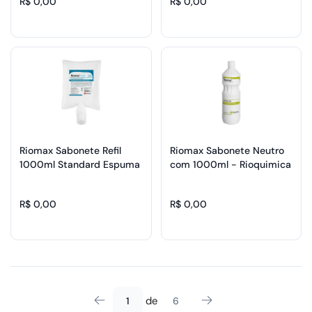
R$ 0,00
R$ 0,00
Riomax Sabonete Refil
Riomax Sabonete Neutro
1000ml Standard Espuma
com 1000ml - Rioquimica
com 6 - Rioquimica
R$ 0,00
R$ 0,00
de
1
6
Anterior
Seguinte