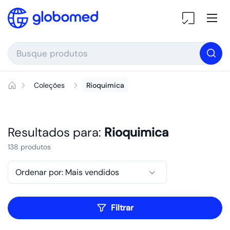
Ir para o conteúdo
Ab
Coleções
Rioquimica
Resultados para:
Rioquimica
138 produtos
Filtrar