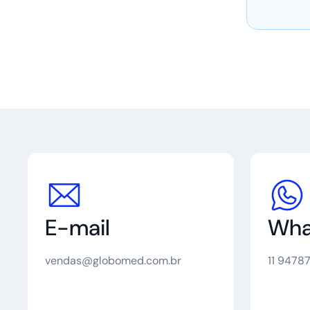
E-mail
Wha
vendas@globomed.com.br
11 9478