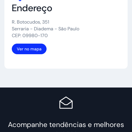
Endereço
R. Botocudos, 351
Serraria - Diadema - São Paulo
CEP: 09980-170
Ver no mapa
Acompanhe tendências e melhores