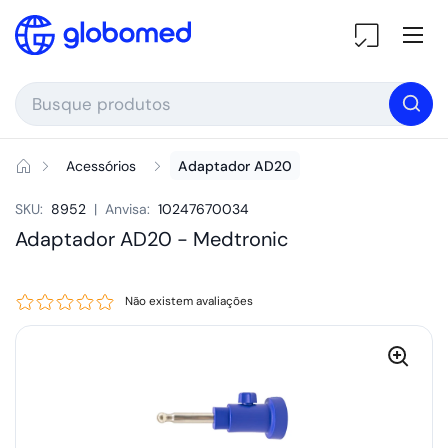
Ir para o conteúdo
Ab
Acessórios
Adaptador AD20
SKU:
8952
|
Anvisa:
10247670034
Adaptador AD20 -
Medtronic
Não existem avaliações