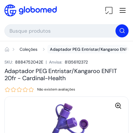
Ir para o conteúdo
Ab
Coleções
Adaptador PEG Entristar/Kangaroo ENFIT 
SKU:
8884752042E
|
Anvisa:
81356112372
Adaptador PEG Entristar/Kangaroo ENFIT
20fr -
Cardinal-Health
Não existem avaliações