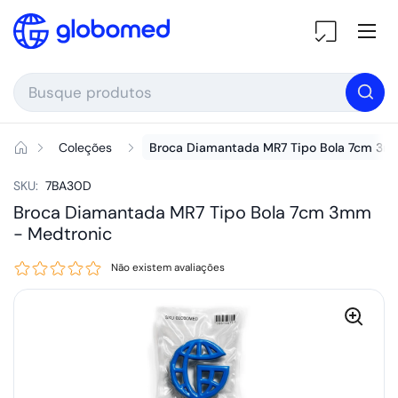
Ir para o conteúdo
Ab
Coleções
Broca Diamantada MR7 Tipo Bola 7cm 3
SKU:
7BA30D
Broca Diamantada MR7 Tipo Bola 7cm 3mm
-
Medtronic
Não existem avaliações