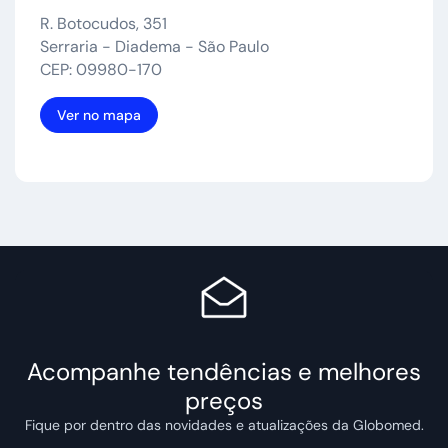
R. Botocudos, 351
Serraria - Diadema - São Paulo
CEP: 09980-170
Ver no mapa
Acompanhe tendências e melhores
preços
Fique por dentro das novidades e atualizações da Globomed.