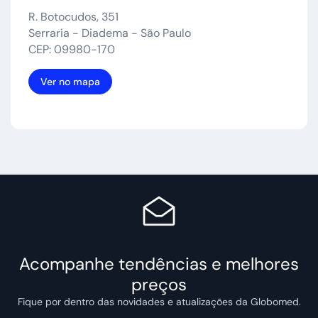
R. Botocudos, 351
Serraria - Diadema - São Paulo
CEP: 09980-170
Ver no mapa
Acompanhe tendências e melhores
preços
Fique por dentro das novidades e atualizações da Globomed.