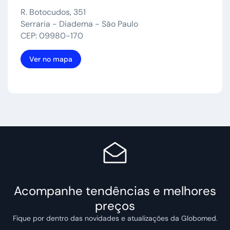
R. Botocudos, 351
Serraria - Diadema - São Paulo
CEP: 09980-170
Ver no mapa
Acompanhe tendências e melhores
preços
Fique por dentro das novidades e atualizações da Globomed.