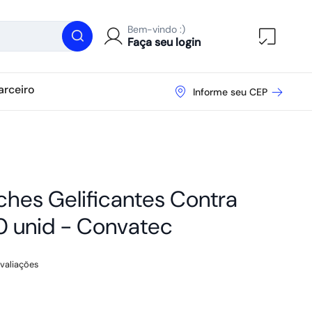
Bem-vindo :)
Abrir ca
Faça seu login
arceiro
Informe seu CEP
hes Gelificantes Contra
 unid -
Convatec
valiações