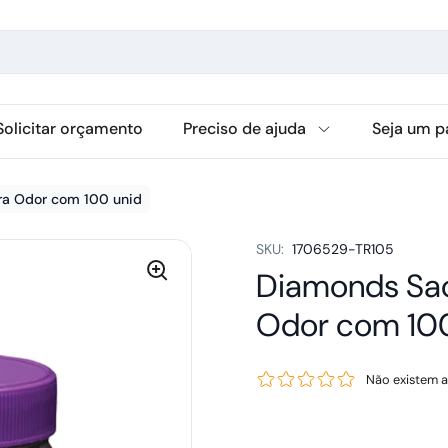
Solicitar orçamento
Preciso de ajuda
Seja um p
ra Odor com 100 unid
SKU:
1706529-TR105
Diamonds Sac
Odor com 100
Não existem a