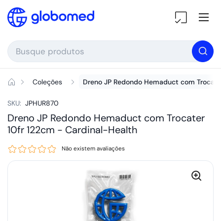
Ir para o conteúdo
Ab
Coleções
Dreno JP Redondo Hemaduct com Trocater
SKU:
JPHUR870
Dreno JP Redondo Hemaduct com Trocater
10fr 122cm -
Cardinal-Health
Não existem avaliações