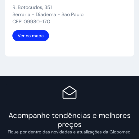
R. Botocudos, 351
Serraria - Diadema - São Paulo
CEP: 09980-170
Ver no mapa
Acompanhe tendências e melhores
preços
Fique por dentro das novidades e atualizações da Globomed.