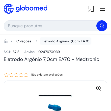
Ir para o conteúdo
Ab
Coleções
Eletrodo Argônio 7,0cm EA70
SKU:
3718
|
Anvisa:
10247670039
Eletrodo Argônio 7,0cm EA70 -
Medtronic
Não existem avaliações