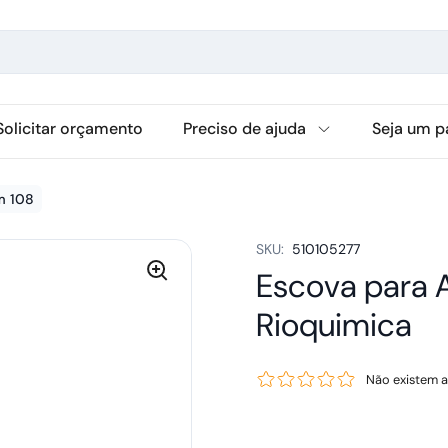
Solicitar orçamento
Preciso de ajuda
Seja um p
m 108
SKU:
510105277
Escova para 
Rioquimica
Não existem a