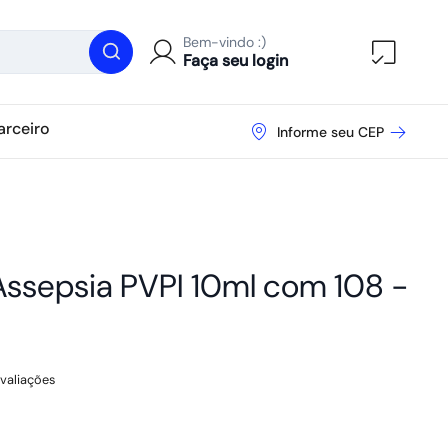
Bem-vindo :)
Abrir ca
Faça seu login
arceiro
Informe seu CEP
Assepsia PVPI 10ml com 108 -
valiações