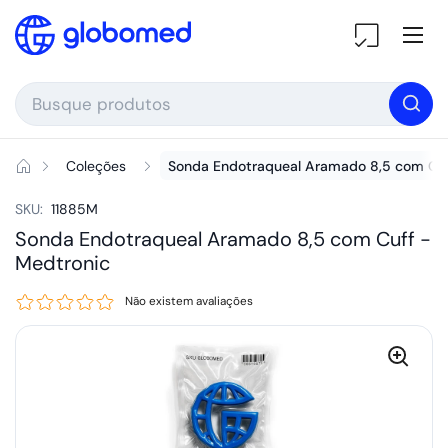
Ir para o conteúdo
Ab
Coleções
Sonda Endotraqueal Aramado 8,5 com Cu
SKU:
11885M
Sonda Endotraqueal Aramado 8,5 com Cuff -
Medtronic
Não existem avaliações