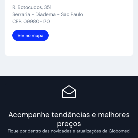
R. Botocudos, 351
Serraria - Diadema - São Paulo
CEP: 09980-170
Ver no mapa
Acompanhe tendências e melhores
preços
Fique por dentro das novidades e atualizações da Globomed.