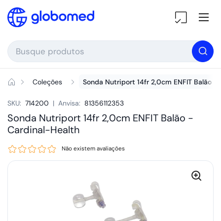
Ir para o conteúdo
Ab
Coleções
Sonda Nutriport 14fr 2,0cm ENFIT Balão
SKU:
714200
|
Anvisa:
81356112353
Sonda Nutriport 14fr 2,0cm ENFIT Balão -
Cardinal-Health
Não existem avaliações